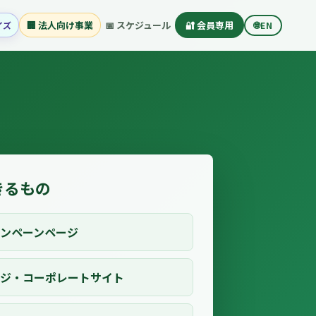
🏢 法人向け事業
📅 スケジュール
🔐 会員専用
🌐
イズ
EN
きるもの
ャンペーンページ
ージ・コーポレートサイト