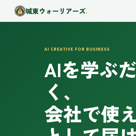
城東ウォーリアーズ
.
AI CREATIVE FOR BUSINESS
AIを学ぶ
く、
会社で使
として届