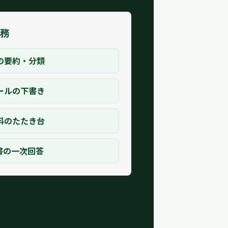
業務
の要約・分類
ールの下書き
料のたたき台
書の一次回答