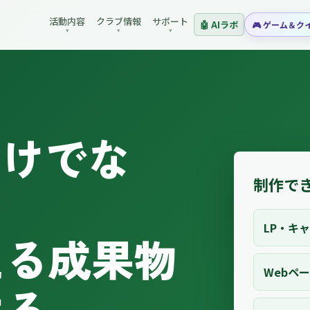
活動内容
クラブ情報
サポート
🤖 AIラボ
🎮 ゲーム＆ク
▾
▾
▾
だけでな
制作で
LP・キ
える成果物
Webペ
ける。