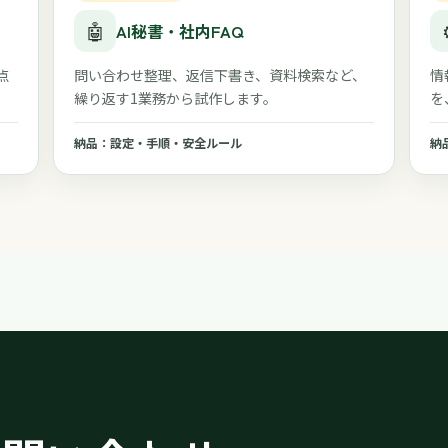
🤖
AI秘書・社内FAQ
点
問い合わせ整理、返信下書き、資料検索など、
情
繰り返す1業務から試作します。
を
納品：設定・手順・安全ルール
納